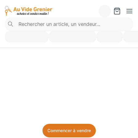
Vendez ce que vous 
n’utilisez plus. Achetez 
ce dont vous avez besoin.
Facile, local, et sans prise de tête.
Commencer à vendre