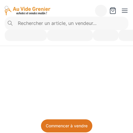
Vendez ce que vous 
n’utilisez plus. Achetez 
ce dont vous avez besoin.
Facile, local, et sans prise de tête.
Commencer à vendre