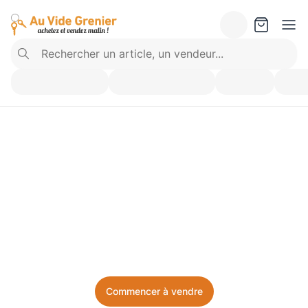
Vendez ce que vous 
n’utilisez plus. Achetez 
ce dont vous avez besoin.
Facile, local, et sans prise de tête.
Commencer à vendre