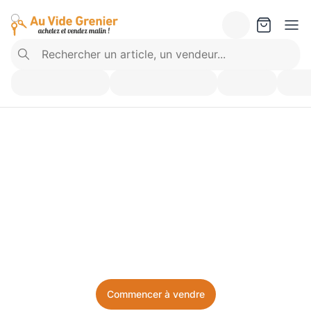
Vendez ce que vous 
n’utilisez plus. Achetez 
ce dont vous avez besoin.
Facile, local, et sans prise de tête.
Commencer à vendre