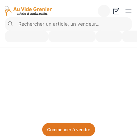
Vendez ce que vous 
n’utilisez plus. Achetez 
ce dont vous avez besoin.
Facile, local, et sans prise de tête.
Commencer à vendre