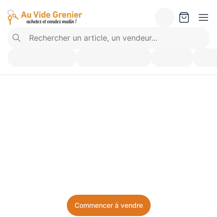
Vendez ce que vous 
n’utilisez plus. Achetez 
ce dont vous avez besoin.
Facile, local, et sans prise de tête.
Commencer à vendre