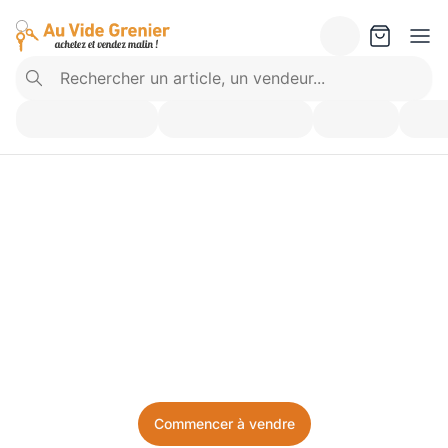
Vendez ce que vous 
n’utilisez plus. Achetez 
ce dont vous avez besoin.
Facile, local, et sans prise de tête.
Commencer à vendre