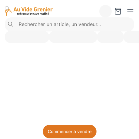
Vendez ce que vous 
n’utilisez plus. Achetez 
ce dont vous avez besoin.
Facile, local, et sans prise de tête.
Commencer à vendre