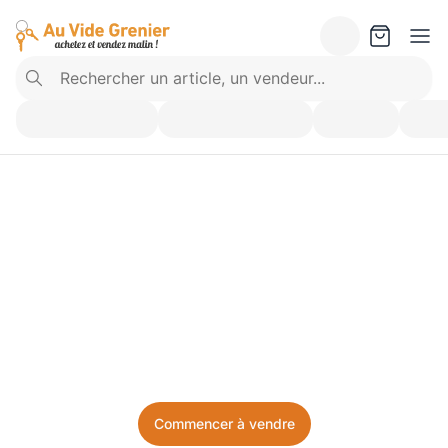
Vendez ce que vous 
n’utilisez plus. Achetez 
ce dont vous avez besoin.
Facile, local, et sans prise de tête.
Commencer à vendre