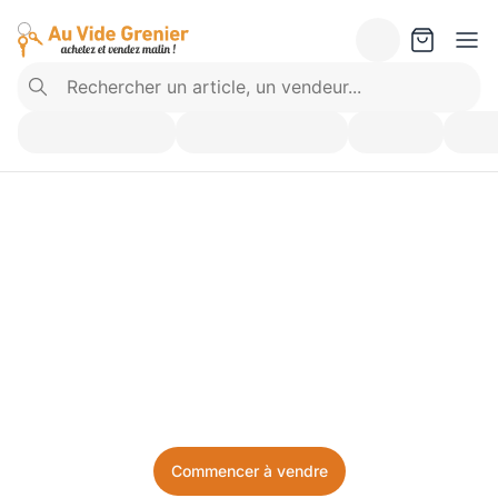
Vendez ce que vous 
n’utilisez plus. Achetez 
ce dont vous avez besoin.
Facile, local, et sans prise de tête.
Commencer à vendre