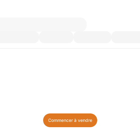
’utilisez plus. Achetez ce d
Facile, local, et sans prise de tête.
Commencer à vendre