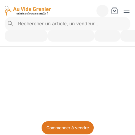
Vendez ce que vous 
n’utilisez plus. Achetez 
ce dont vous avez besoin.
Facile, local, et sans prise de tête.
Commencer à vendre