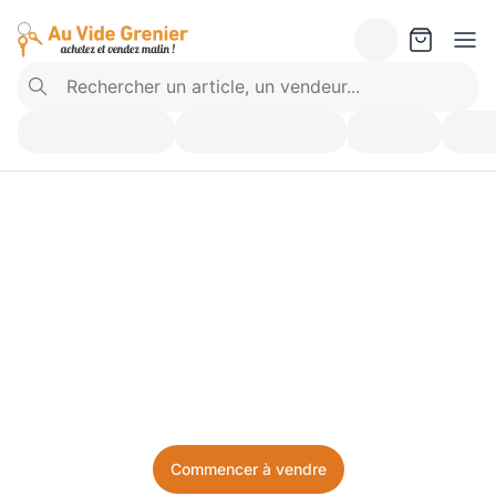
Vendez ce que vous 
n’utilisez plus. Achetez 
ce dont vous avez besoin.
Facile, local, et sans prise de tête.
Commencer à vendre