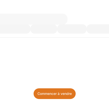
’utilisez plus. Achetez ce d
Facile, local, et sans prise de tête.
Commencer à vendre