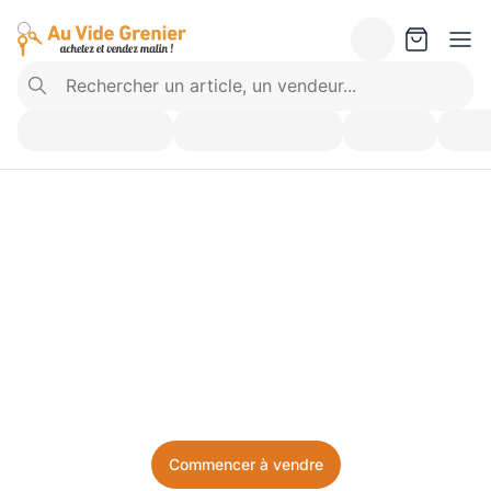
Vendez ce que vous 
n’utilisez plus. Achetez 
ce dont vous avez besoin.
Facile, local, et sans prise de tête.
Commencer à vendre