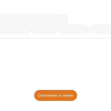
’utilisez plus. Achetez ce d
Facile, local, et sans prise de tête.
Commencer à vendre