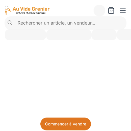
Vendez ce que vous 
n’utilisez plus. Achetez 
ce dont vous avez besoin.
Facile, local, et sans prise de tête.
Commencer à vendre