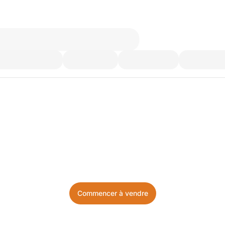
’utilisez plus. Achetez ce d
Facile, local, et sans prise de tête.
Commencer à vendre