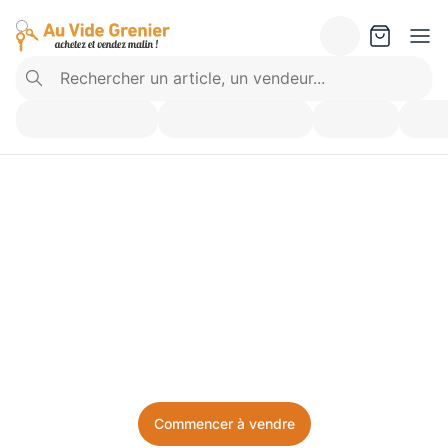
Vendez ce que vous 
n’utilisez plus. Achetez 
ce dont vous avez besoin.
Facile, local, et sans prise de tête.
Commencer à vendre