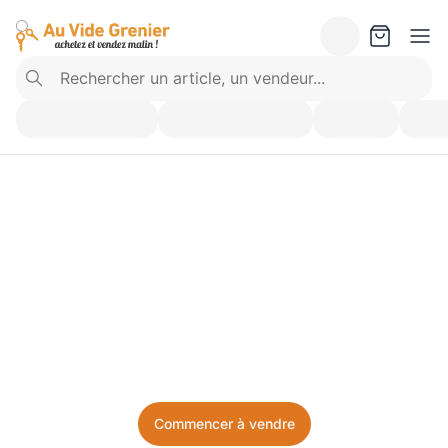
Vendez ce que vous 
n’utilisez plus. Achetez 
ce dont vous avez besoin.
Facile, local, et sans prise de tête.
Commencer à vendre