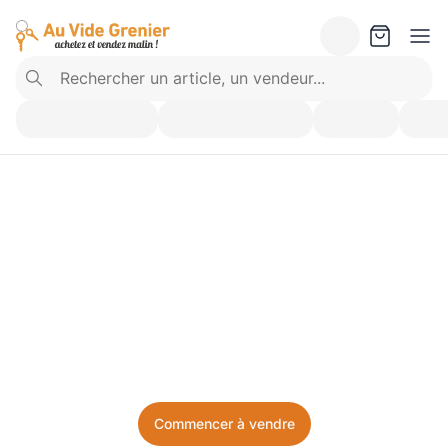
Vendez ce que vous 
n’utilisez plus. Achetez 
ce dont vous avez besoin.
Facile, local, et sans prise de tête.
Commencer à vendre