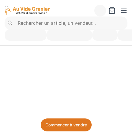
Vendez ce que vous 
n’utilisez plus. Achetez 
ce dont vous avez besoin.
Facile, local, et sans prise de tête.
Commencer à vendre