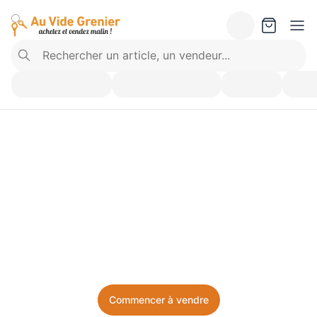
Vendez ce que vous 
n’utilisez plus. Achetez 
ce dont vous avez besoin.
Facile, local, et sans prise de tête.
Commencer à vendre