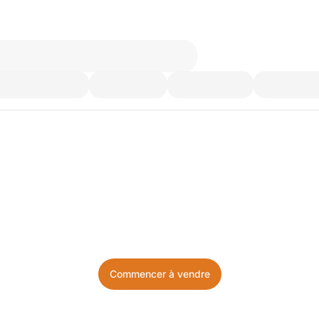
’utilisez plus. Achetez ce d
Facile, local, et sans prise de tête.
Commencer à vendre