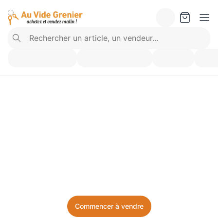
Vendez ce que vous 
n’utilisez plus. Achetez 
ce dont vous avez besoin.
Facile, local, et sans prise de tête.
Commencer à vendre