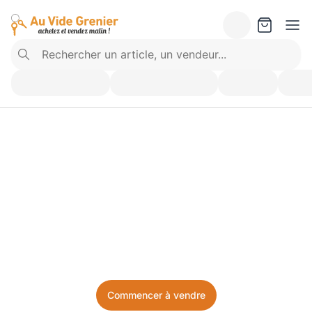
Vendez ce que vous 
n’utilisez plus. Achetez 
ce dont vous avez besoin.
Facile, local, et sans prise de tête.
Commencer à vendre