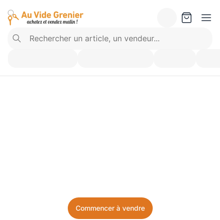
Vendez ce que vous 
n’utilisez plus. Achetez 
ce dont vous avez besoin.
Facile, local, et sans prise de tête.
Commencer à vendre