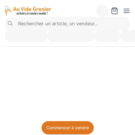
Vendez ce que vous 
n’utilisez plus. Achetez 
ce dont vous avez besoin.
Facile, local, et sans prise de tête.
Commencer à vendre