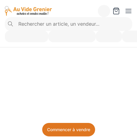
Vendez ce que vous 
n’utilisez plus. Achetez 
ce dont vous avez besoin.
Facile, local, et sans prise de tête.
Commencer à vendre