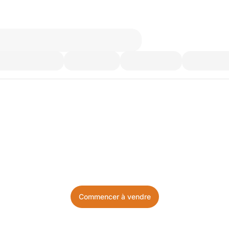
’utilisez plus. Achetez ce d
Facile, local, et sans prise de tête.
Commencer à vendre