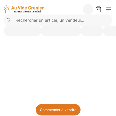
Vendez ce que vous 
n’utilisez plus. Achetez 
ce dont vous avez besoin.
Facile, local, et sans prise de tête.
Commencer à vendre