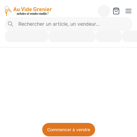
Vendez ce que vous 
n’utilisez plus. Achetez 
ce dont vous avez besoin.
Facile, local, et sans prise de tête.
Commencer à vendre