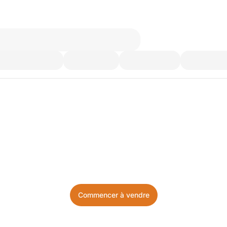
’utilisez plus. Achetez ce d
Facile, local, et sans prise de tête.
Commencer à vendre