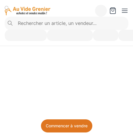
Vendez ce que vous 
n’utilisez plus. Achetez 
ce dont vous avez besoin.
Facile, local, et sans prise de tête.
Commencer à vendre