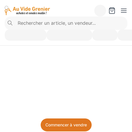
Vendez ce que vous 
n’utilisez plus. Achetez 
ce dont vous avez besoin.
Facile, local, et sans prise de tête.
Commencer à vendre