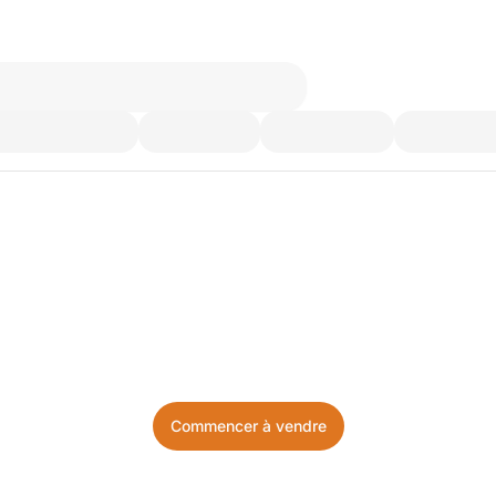
’utilisez plus. Achetez ce d
Facile, local, et sans prise de tête.
Commencer à vendre