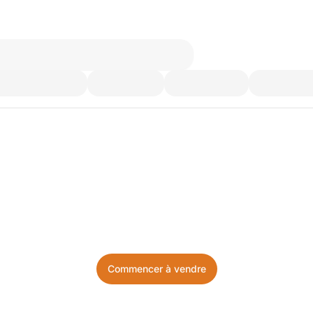
’utilisez plus. Achetez ce d
Facile, local, et sans prise de tête.
Commencer à vendre