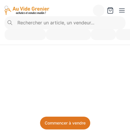
Vendez ce que vous 
n’utilisez plus. Achetez 
ce dont vous avez besoin.
Facile, local, et sans prise de tête.
Commencer à vendre