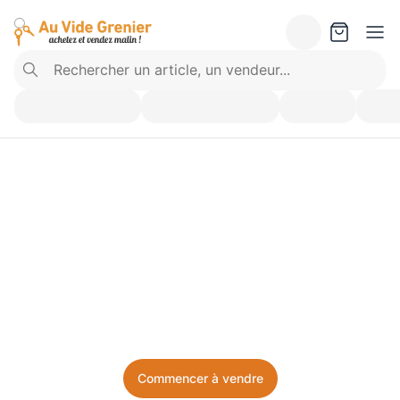
Vendez ce que vous 
n’utilisez plus. Achetez 
ce dont vous avez besoin.
Facile, local, et sans prise de tête.
Commencer à vendre