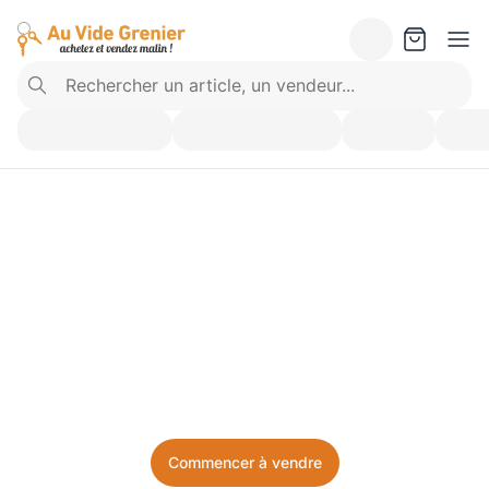
Vendez ce que vous 
n’utilisez plus. Achetez 
ce dont vous avez besoin.
Facile, local, et sans prise de tête.
Commencer à vendre