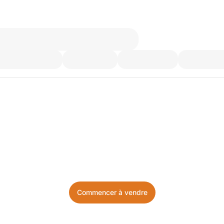
’utilisez plus. Achetez ce d
Facile, local, et sans prise de tête.
Commencer à vendre