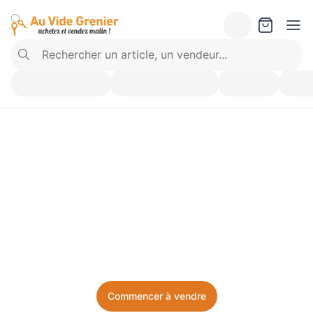
Vendez ce que vous 
n’utilisez plus. Achetez 
ce dont vous avez besoin.
Facile, local, et sans prise de tête.
Commencer à vendre