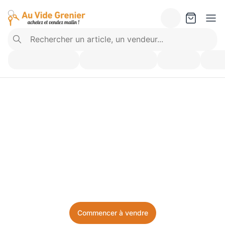
Vendez ce que vous 
n’utilisez plus. Achetez 
ce dont vous avez besoin.
Facile, local, et sans prise de tête.
Commencer à vendre