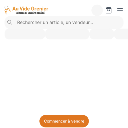
Vendez ce que vous 
n’utilisez plus. Achetez 
ce dont vous avez besoin.
Facile, local, et sans prise de tête.
Commencer à vendre