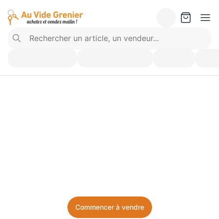
Vendez ce que vous 
n’utilisez plus. Achetez 
ce dont vous avez besoin.
Facile, local, et sans prise de tête.
Commencer à vendre