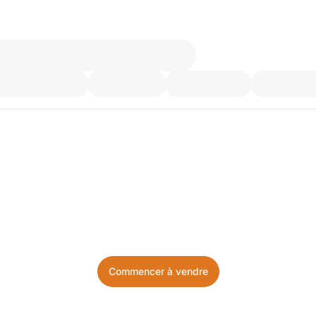
’utilisez plus. Achetez ce d
Facile, local, et sans prise de tête.
Commencer à vendre