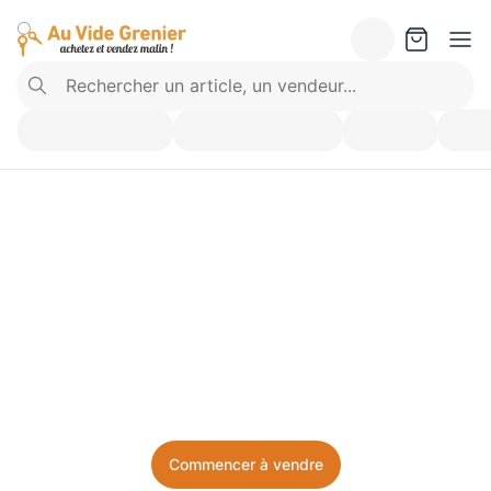
Vendez ce que vous 
n’utilisez plus. Achetez 
ce dont vous avez besoin.
Facile, local, et sans prise de tête.
Commencer à vendre