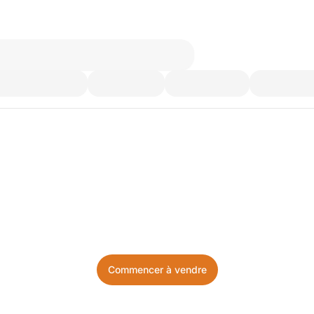
’utilisez plus. Achetez ce d
Facile, local, et sans prise de tête.
Commencer à vendre