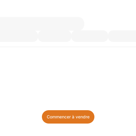
’utilisez plus. Achetez ce d
Facile, local, et sans prise de tête.
Commencer à vendre