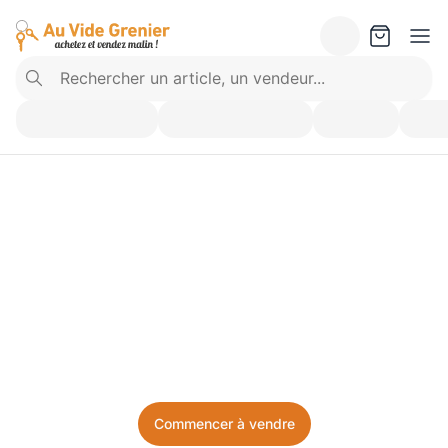
Vendez ce que vous 
n’utilisez plus. Achetez 
ce dont vous avez besoin.
Facile, local, et sans prise de tête.
Commencer à vendre